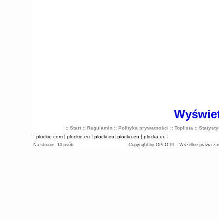
Wyświet
:: Start
:: Regulamin
:: Polityka prywatności
:: Toplista
:: Statyst
|
|
|
|
|
|
plockie.com
plockie.eu
plocki.eu
plocku.eu
plocka.eu
Na stronie: 10 osób
Copyright by OPLO.PL - Wszelkie prawa za